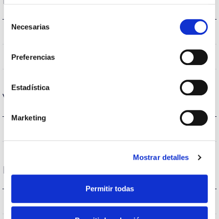
Rendimiento
Selección
Necesarias
de
-lm
Flujo luminoso (lm)
consentimiento
-%
Preferencias
Rendimiento
Estadística
Vida
Marketing
–
Vida útil
Mostrar detalles
Protecciones
Permitir todas
NO
Protección sobretensiones