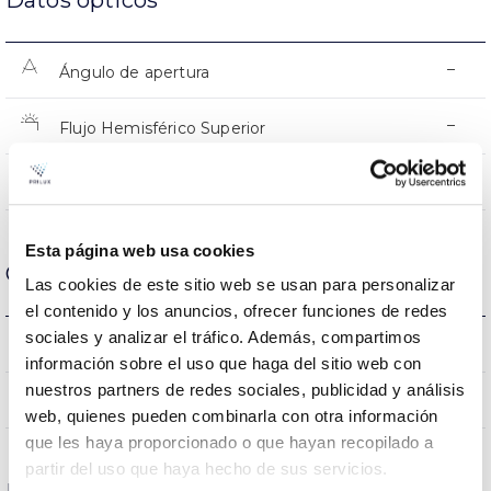
Datos ópticos
–
Ángulo de apertura
–
Flujo Hemisférico Superior
–
UGR
Esta página web usa cookies
Carcasa y Acabado
Las cookies de este sitio web se usan para personalizar
el contenido y los anuncios, ofrecer funciones de redes
sociales y analizar el tráfico. Además, compartimos
–
Intensidad (A)
información sobre el uso que haga del sitio web con
nuestros partners de redes sociales, publicidad y análisis
FE
Cuerpo
web, quienes pueden combinarla con otra información
que les haya proporcionado o que hayan recopilado a
partir del uso que haya hecho de sus servicios.