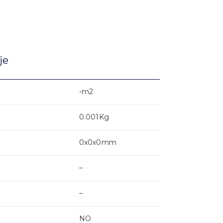
je
-m2
0.001Kg
0x0x0mm
–
–
NO