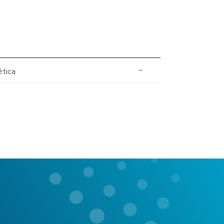
–
ética