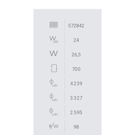
572842
24
26,5
700
4.239
3.327
2.595
98