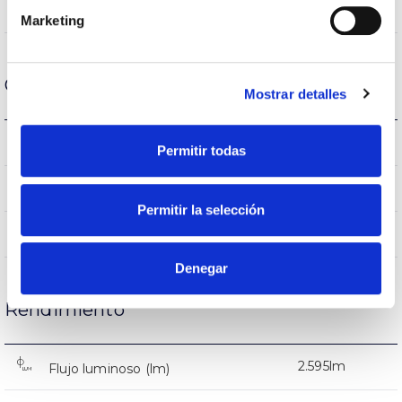
8,5%
Flujo Hemisférico Superior
Marketing
Carcasa y Acabado
Mostrar detalles
IK09
IK Protección contra impactos
Permitir todas
9007
Color cuerpo
Permitir la selección
AL iap
Cuerpo
Denegar
Rendimiento
2.595lm
Flujo luminoso (lm)