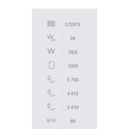
572873
36
38,8
1000
5.700
4.435
3.459
89