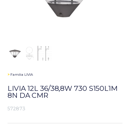
>
Familia
LIVIA
LIVIA 12L 36/38,8W 730 S150L1M
8N DA CMR
572873