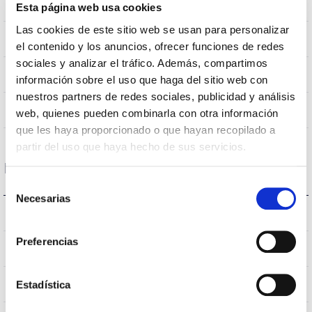
0,151m2
Resistencia al Viento
Esta página web usa cookies
Las cookies de este sitio web se usan para personalizar
9.5Kg
Peso
el contenido y los anuncios, ofrecer funciones de redes
sociales y analizar el tráfico. Además, compartimos
Ø600x435mm
Dimensiones
información sobre el uso que haga del sitio web con
nuestros partners de redes sociales, publicidad y análisis
No
Empalmable
web, quienes pueden combinarla con otra información
que les haya proporcionado o que hayan recopilado a
partir del uso que haya hecho de sus servicios.
Datos ópticos
Selección
Necesarias
de
3.000K
Temperatura de color
consentimiento
Preferencias
>70
CRI Índice de repr. cromática
S150L1M
Estadística
Óptica