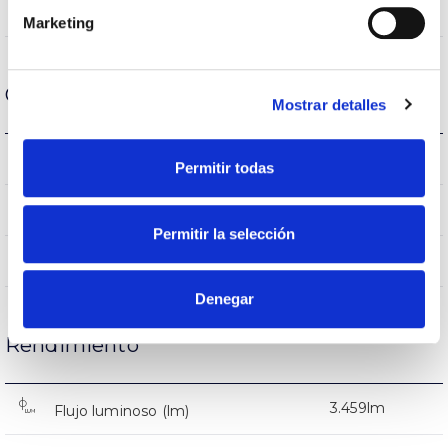
8,5%
Flujo Hemisférico Superior
Marketing
Carcasa y Acabado
Mostrar detalles
IK09
IK Protección contra impactos
Permitir todas
9007
Color cuerpo
Permitir la selección
AL iap
Cuerpo
Denegar
Rendimiento
3.459lm
Flujo luminoso (lm)