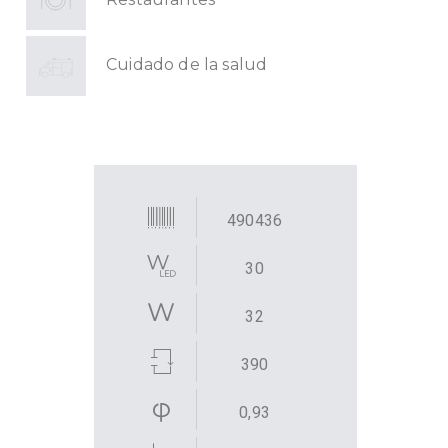
Cuidado de la salud
490436
30
32
390
0,93