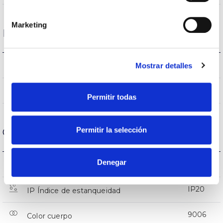
Marketing
Datos ópticos
4.000K
Mostrar detalles
Temperatura de color
>80
CRI Índice de repr. cromática
Permitir todas
Permitir la selección
Carcasa y Acabado
Denegar
IK10
IK Protección contra impactos
IP20
IP Índice de estanqueidad
9006
Color cuerpo