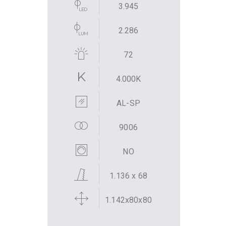
3.945
2.286
72
4.000K
AL-SP
9006
NO
1.136 x 68
1.142x80x80