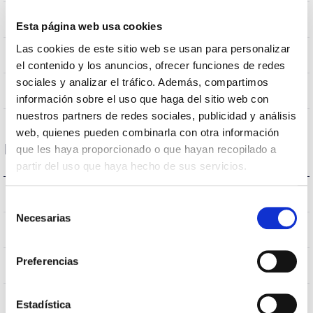
0,93
Factor de potencia (Cos fi)
Esta página web usa cookies
Las cookies de este sitio web se usan para personalizar
72
Número de leds
el contenido y los anuncios, ofrecer funciones de redes
sociales y analizar el tráfico. Además, compartimos
NO
Regulación
información sobre el uso que haga del sitio web con
nuestros partners de redes sociales, publicidad y análisis
web, quienes pueden combinarla con otra información
Dimensiones y Montaje
que les haya proporcionado o que hayan recopilado a
partir del uso que haya hecho de sus servicios.
1.142x80x80mm
Dimensiones
Selección
Necesarias
de
Empotrar
Posición de montaje
consentimiento
Preferencias
NO
Empalmable
Directa
Iluminación
Estadística