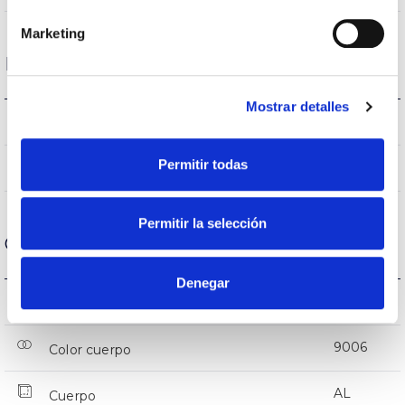
Marketing
Datos ópticos
Mostrar detalles
4.000K
Temperatura de color
Permitir todas
>80
CRI Índice de repr. cromática
Permitir la selección
Carcasa y Acabado
Denegar
IP20
IP Índice de estanqueidad
9006
Color cuerpo
AL
Cuerpo