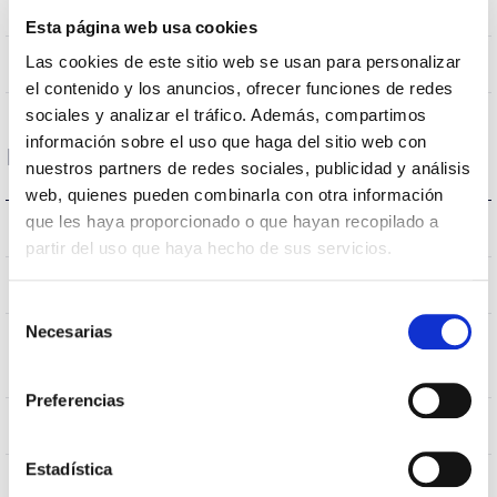
90
Número de leds
Esta página web usa cookies
Las cookies de este sitio web se usan para personalizar
NO
Regulación
el contenido y los anuncios, ofrecer funciones de redes
sociales y analizar el tráfico. Además, compartimos
información sobre el uso que haga del sitio web con
Dimensiones y Montaje
nuestros partners de redes sociales, publicidad y análisis
web, quienes pueden combinarla con otra información
que les haya proporcionado o que hayan recopilado a
207638,537933,538237,538244
Montaje
partir del uso que haya hecho de sus servicios.
1.408x60x80mm
Dimensiones
Selección
Necesarias
de
Posición de
Superficie/Suspendido
consentimiento
montaje
Preferencias
NO
Empalmable
Estadística
Directa
Iluminación