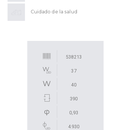
Cuidado de la salud
538213
37
40
390
0,93
4.930