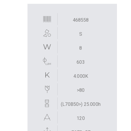
468558
S
8
603
4.000K
>80
(L70B50>) 25.000h
120