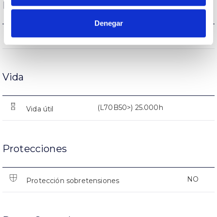
Rendimiento
Denegar
603lm
Flujo luminoso (lm)
Vida
(L70B50>) 25.000h
Vida útil
Protecciones
NO
Protección sobretensiones