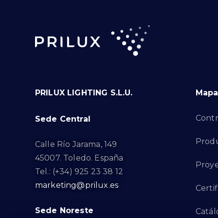
PRILUX LIGHTING S.L.U.
Mapa 
Contr
Sede Central
Prod
Calle Río Jarama, 149
45007. Toledo. España
Proye
Tel.: (+34) 925 23 38 12
marketing@prilux.es
Certi
Sede Noreste
Catál