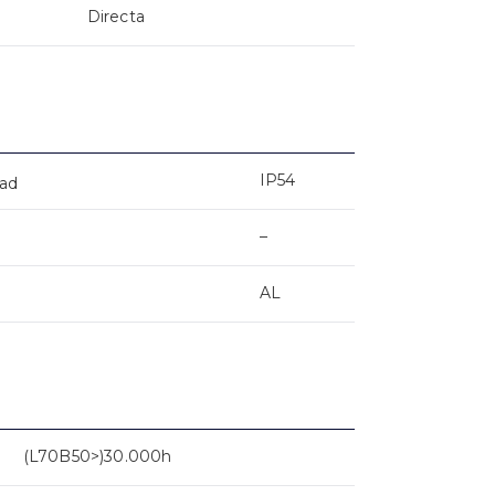
Directa
IP54
dad
–
AL
(L70B50>)30.000h