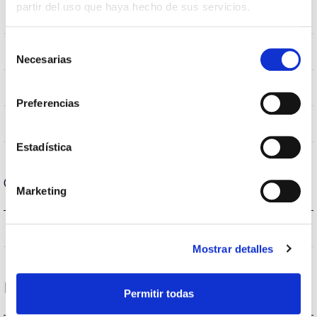
partir del uso que haya hecho de sus servicios.
G13
Casquillo
Selección
IP65
IP Índice de estanqueidad
Necesarias
de
consentimiento
Gris claro
Color cuerpo
Preferencias
PC
Cuerpo
Estadística
Condiciones de funcionamiento
Marketing
-20 +35
Temp. de funcionamiento
Mostrar detalles
Protecciones
Permitir todas