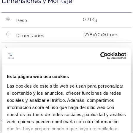
Dimensiones y Montaje
0.71Kg
Peso
1278x70x60mm
Dimensiones
Superficie
Posición de montaje
NO
Empalmable
Esta página web usa cookies
No incluida
Alimentación
Las cookies de este sitio web se usan para personalizar
el contenido y los anuncios, ofrecer funciones de redes
Directa
Iluminación
sociales y analizar el tráfico. Además, compartimos
información sobre el uso que haga del sitio web con
nuestros partners de redes sociales, publicidad y análisis
Carcasa y Acabado
web, quienes pueden combinarla con otra información
que les haya proporcionado o que hayan recopilado a