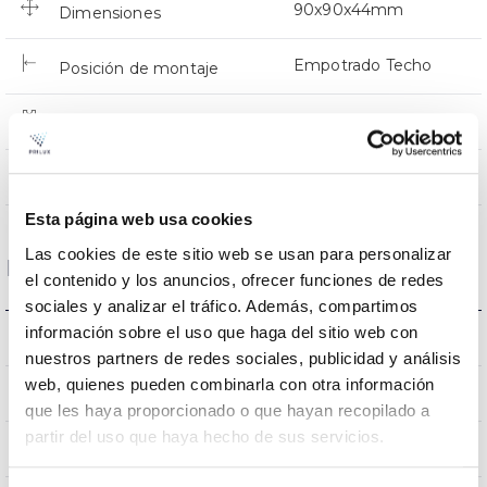
90x90x44mm
Dimensiones
Empotrado Techo
Posición de montaje
NO
Empalmable
Directa
Iluminación
Esta página web usa cookies
Las cookies de este sitio web se usan para personalizar
Datos ópticos
el contenido y los anuncios, ofrecer funciones de redes
sociales y analizar el tráfico. Además, compartimos
información sobre el uso que haga del sitio web con
4000K
Temperatura de color
nuestros partners de redes sociales, publicidad y análisis
web, quienes pueden combinarla con otra información
80
CRI Índice de repr. cromática
que les haya proporcionado o que hayan recopilado a
partir del uso que haya hecho de sus servicios.
38
Ángulo de apertura