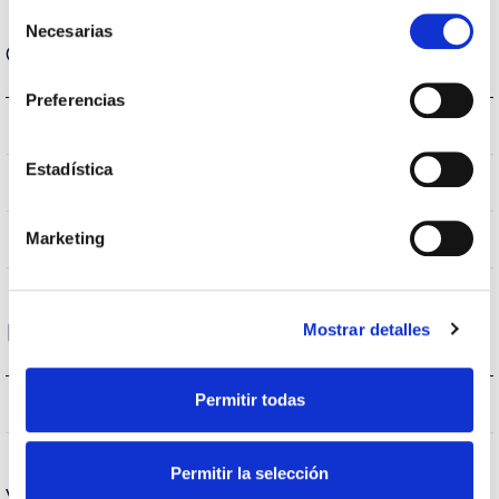
Selección
Necesarias
de
Carcasa y Acabado
consentimiento
Preferencias
IP20
IP Índice de estanqueidad
Estadística
–
Intensidad (A)
Blanco
Marketing
Color cuerpo
Mostrar detalles
Rendimiento
Permitir todas
739lm
Flujo luminoso (lm)
Permitir la selección
Vida