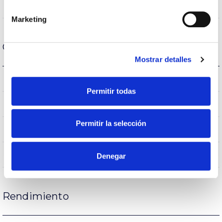
VA00L1M
Óptica
Marketing
Carcasa y Acabado
Mostrar detalles
IK08
IK Protección contra impactos
Permitir todas
IP65
IP Índice de estanqueidad
Permitir la selección
65
Intensidad (A)
AL iap
Cuerpo
Denegar
Rendimiento