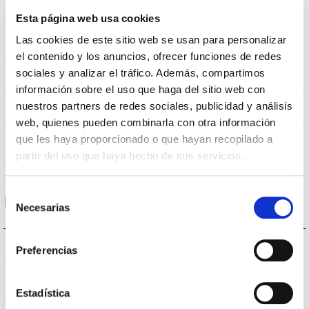
0,282m2
Resistencia al Viento
Esta página web usa cookies
10Kg
Peso
Las cookies de este sitio web se usan para personalizar
el contenido y los anuncios, ofrecer funciones de redes
Ø600x655mm
sociales y analizar el tráfico. Además, compartimos
Dimensiones
información sobre el uso que haga del sitio web con
nuestros partners de redes sociales, publicidad y análisis
Montaje en Brazo
Posición de montaje
web, quienes pueden combinarla con otra información
que les haya proporcionado o que hayan recopilado a
No
Empalmable
partir del uso que haya hecho de sus servicios.
Selección
Datos ópticos
Necesarias
de
consentimiento
3.000K
Temperatura de color
Preferencias
>70
CRI Índice de repr. cromática
Estadística