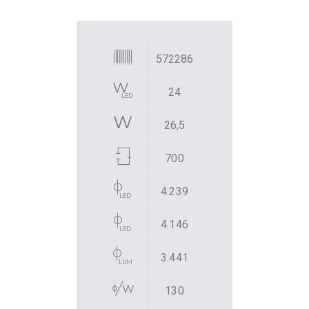
572286
24
26,5
700
4.239
4.146
3.441
130