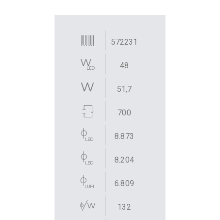
572231
48
51,7
700
8.873
8.204
6.809
132