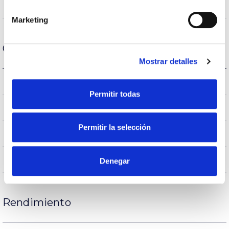
VA00L1M
Óptica
Marketing
Carcasa y Acabado
Mostrar detalles
IK08
IK Protección contra impactos
Permitir todas
IP65
IP Índice de estanqueidad
Permitir la selección
65
Intensidad (A)
AL iap
Cuerpo
Denegar
Rendimiento