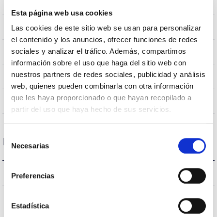
0,282m2
Resistencia al Viento
Esta página web usa cookies
10Kg
Peso
Las cookies de este sitio web se usan para personalizar
el contenido y los anuncios, ofrecer funciones de redes
Ø600x655mm
sociales y analizar el tráfico. Además, compartimos
Dimensiones
información sobre el uso que haga del sitio web con
nuestros partners de redes sociales, publicidad y análisis
Montaje en Brazo
Posición de montaje
web, quienes pueden combinarla con otra información
que les haya proporcionado o que hayan recopilado a
No
Empalmable
partir del uso que haya hecho de sus servicios.
Selección
Datos ópticos
Necesarias
de
consentimiento
4.000K
Temperatura de color
Preferencias
>70
CRI Índice de repr. cromática
Estadística