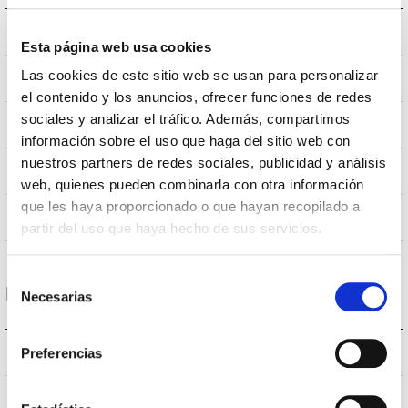
0.002Kg
Peso
Esta página web usa cookies
Las cookies de este sitio web se usan para personalizar
595x595x9mm
Dimensiones
el contenido y los anuncios, ofrecer funciones de redes
sociales y analizar el tráfico. Además, compartimos
EMPOTRADO TECHO
Posición de montaje
información sobre el uso que haga del sitio web con
nuestros partners de redes sociales, publicidad y análisis
NO
Empalmable
web, quienes pueden combinarla con otra información
que les haya proporcionado o que hayan recopilado a
Directa
Iluminación
partir del uso que haya hecho de sus servicios.
Selección
Datos ópticos
Necesarias
de
consentimiento
3000K
Preferencias
Temperatura de color
80
CRI Índice de repr. cromática