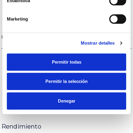
Estadística
120
Ángulo de apertura
Marketing
Carcasa y Acabado
Mostrar detalles
IP20
IP Índice de estanqueidad
Permitir todas
IP40
Intensidad (A)
Permitir la selección
BLANCO
Color cuerpo
Denegar
FE
Cuerpo
Rendimiento