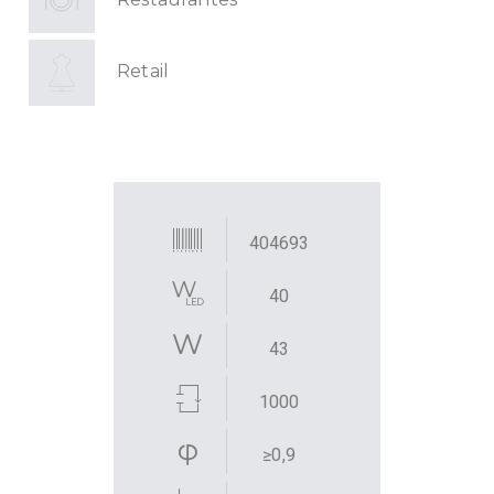
Retail
404693
40
43
1000
≥0,9