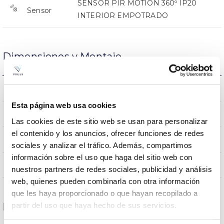
SENSOR PIR MOTION 360º IP20
Sensor
INTERIOR EMPOTRADO
Dimensiones y Montaje
0.25Kg
Peso
Esta página web usa cookies
50x50x62mm
Dimensiones
Las cookies de este sitio web se usan para personalizar
el contenido y los anuncios, ofrecer funciones de redes
Empotrado Techo
Posición de montaje
sociales y analizar el tráfico. Además, compartimos
información sobre el uso que haga del sitio web con
NO
Empalmable
nuestros partners de redes sociales, publicidad y análisis
web, quienes pueden combinarla con otra información
que les haya proporcionado o que hayan recopilado a
partir del uso que haya hecho de sus servicios.
Datos ópticos