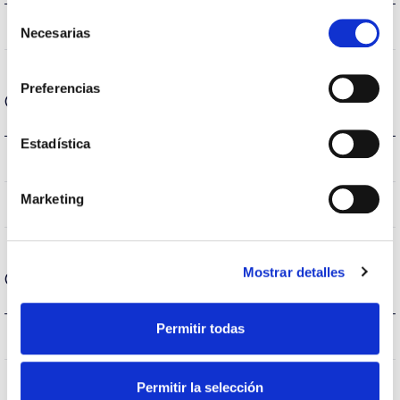
Selección
360
Ángulo de apertura
Necesarias
de
consentimiento
Preferencias
Carcasa y Acabado
Estadística
IP20
IP Índice de estanqueidad
Marketing
Blanco
Color cuerpo
Mostrar detalles
Condiciones de funcionamiento
Permitir todas
40
Temp. de funcionamiento
Permitir la selección