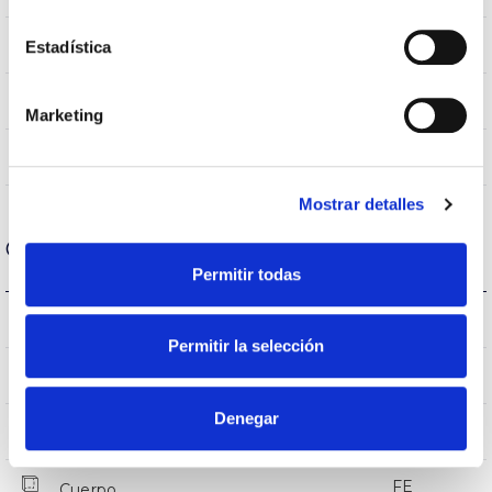
80
Estadística
CRI Índice de repr. cromática
120
Ángulo de apertura
Marketing
<19
UGR
Mostrar detalles
Carcasa y Acabado
Permitir todas
IP20
IP Índice de estanqueidad
Permitir la selección
IP40
Intensidad (A)
Denegar
Blanco
Color cuerpo
FE
Cuerpo