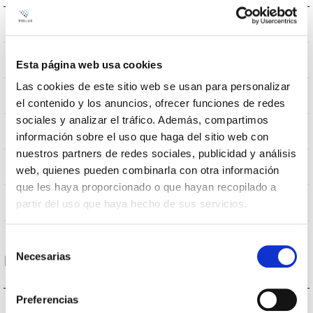
207638,537933,472500
Montaje
0.00195Kg
Peso
Esta página web usa cookies
Las cookies de este sitio web se usan para personalizar
595x595x9mm
Dimensiones
el contenido y los anuncios, ofrecer funciones de redes
sociales y analizar el tráfico. Además, compartimos
Empotrado Techo
Posición de montaje
información sobre el uso que haga del sitio web con
nuestros partners de redes sociales, publicidad y análisis
NO
Empalmable
web, quienes pueden combinarla con otra información
que les haya proporcionado o que hayan recopilado a
Directa
Iluminación
partir del uso que haya hecho de sus servicios.
Selección
Necesarias
de
Datos ópticos
consentimiento
Preferencias
3000K
Temperatura de color