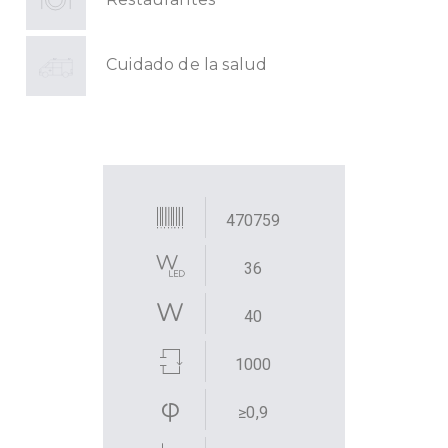
Cuidado de la salud
470759
36
40
1000
≥0,9