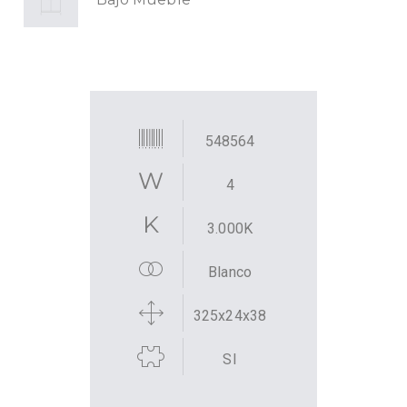
548564
4
3.000K
Blanco
325x24x38
SI