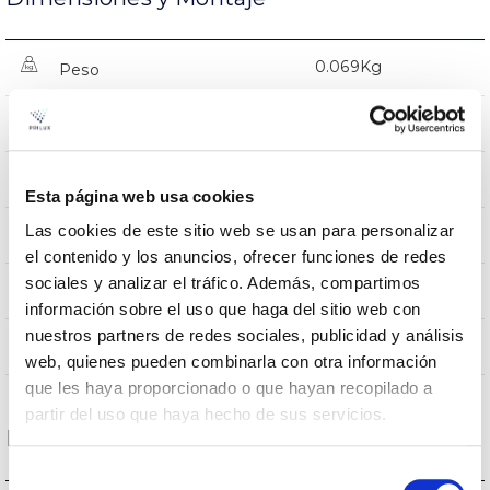
0.069Kg
Peso
325x24x38mm
Dimensiones
Superficie
Posición de montaje
Esta página web usa cookies
Las cookies de este sitio web se usan para personalizar
SI
Empalmable
el contenido y los anuncios, ofrecer funciones de redes
sociales y analizar el tráfico. Además, compartimos
Incluida
Alimentación
información sobre el uso que haga del sitio web con
nuestros partners de redes sociales, publicidad y análisis
Directa
Iluminación
web, quienes pueden combinarla con otra información
que les haya proporcionado o que hayan recopilado a
partir del uso que haya hecho de sus servicios.
Datos ópticos
Selección