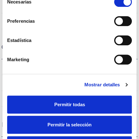
Necesarias
de
3.000K
Temperatura de color
consentimiento
160
Preferencias
Ángulo de apertura
Estadística
Carcasa y Acabado
Marketing
IP20
IP Índice de estanqueidad
Blanco
Color cuerpo
Mostrar detalles
AL
Cuerpo
Permitir todas
Rendimiento
Permitir la selección