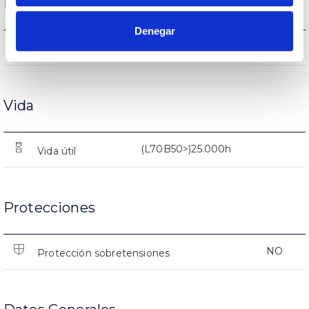
Rendimiento
Denegar
2945lm
Flujo luminoso (lm)
Vida
(L70B50>)25.000h
Vida útil
Protecciones
NO
Protección sobretensiones