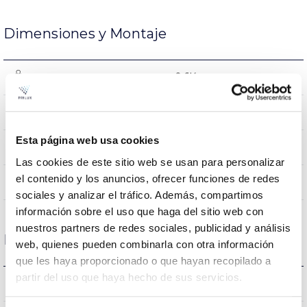
Dimensiones y Montaje
0.6Kg
Peso
613x120x31mm
Dimensiones
Esta página web usa cookies
NO
Empalmable
Las cookies de este sitio web se usan para personalizar
el contenido y los anuncios, ofrecer funciones de redes
Directa
Iluminación
sociales y analizar el tráfico. Además, compartimos
información sobre el uso que haga del sitio web con
nuestros partners de redes sociales, publicidad y análisis
Datos ópticos
web, quienes pueden combinarla con otra información
que les haya proporcionado o que hayan recopilado a
partir del uso que haya hecho de sus servicios.
4000K
Temperatura de color