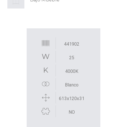
441902
25
4000K
Blanco
613x120x31
NO