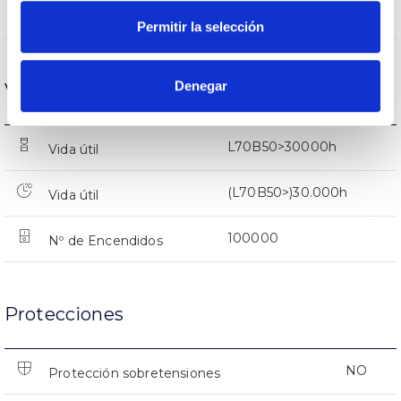
951lm
Flujo luminoso (lm)
Permitir la selección
Denegar
Vida
L70B50>30000h
Vida útil
(L70B50>)30.000h
Vida útil
100000
Nº de Encendidos
Protecciones
NO
Protección sobretensiones