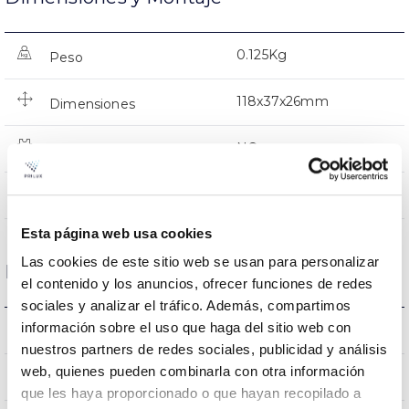
0.125Kg
Peso
118x37x26mm
Dimensiones
NO
Empalmable
Directa
Iluminación
Esta página web usa cookies
Las cookies de este sitio web se usan para personalizar
Datos ópticos
el contenido y los anuncios, ofrecer funciones de redes
sociales y analizar el tráfico. Además, compartimos
información sobre el uso que haga del sitio web con
3000K
Temperatura de color
nuestros partners de redes sociales, publicidad y análisis
web, quienes pueden combinarla con otra información
80
CRI Índice de repr. cromática
que les haya proporcionado o que hayan recopilado a