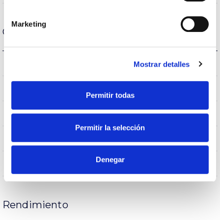
Marketing
Carcasa y Acabado
AL-BR
Reflector
Mostrar detalles
IK04
IK Protección contra impactos
Permitir todas
IP20
IP Índice de estanqueidad
Permitir la selección
40
Intensidad (A)
Denegar
FE
Cuerpo
Rendimiento