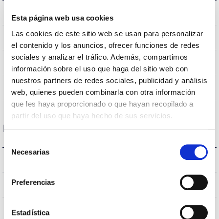
5.7Kg
Peso
Esta página web usa cookies
Las cookies de este sitio web se usan para personalizar
295×1.195x 40mm
Dimensiones
el contenido y los anuncios, ofrecer funciones de redes
sociales y analizar el tráfico. Además, compartimos
Empotrar
Posición de montaje
información sobre el uso que haga del sitio web con
nuestros partners de redes sociales, publicidad y análisis
NO
Empalmable
web, quienes pueden combinarla con otra información
que les haya proporcionado o que hayan recopilado a
partir del uso que haya hecho de sus servicios.
Datos ópticos
Selección
Necesarias
de
4.000K
Temperatura de color
consentimiento
Preferencias
>80
CRI Índice de repr. cromática
UGR <19
UGR
Estadística