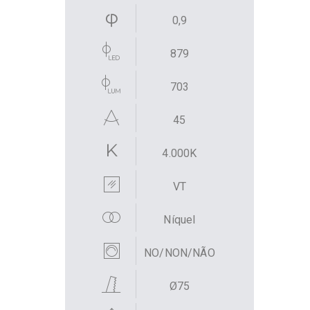
0,9
879
703
45
4.000K
VT
Níquel
NO/NON/NÃO
Ø75