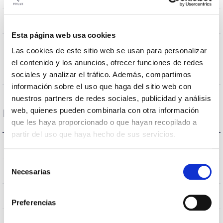
670mA
Intensidad (mA)
Esta página web usa cookies
0,9
Factor de potencia (Cos fi)
Las cookies de este sitio web se usan para personalizar
el contenido y los anuncios, ofrecer funciones de redes
No
Regulación
sociales y analizar el tráfico. Además, compartimos
información sobre el uso que haga del sitio web con
nuestros partners de redes sociales, publicidad y análisis
web, quienes pueden combinarla con otra información
Dimensiones y Montaje
que les haya proporcionado o que hayan recopilado a
partir del uso que haya hecho de sus servicios.
Ø84x60mm
Dimensiones
Selección
Empotrar
Necesarias
Posición de montaje
de
consentimiento
No
Empalmable
Preferencias
Directa
Iluminación