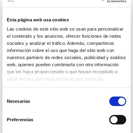
7. RODADAS
Esta página web usa cookies
8. ZONAS INDUSTRIAIS
Las cookies de este sitio web se usan para personalizar
9.AUTO-ESTRADAS / VIAS RÁPIDAS
el contenido y los anuncios, ofrecer funciones de redes
sociales y analizar el tráfico. Además, compartimos
información sobre el uso que haga del sitio web con
nuestros partners de redes sociales, publicidad y análisis
web, quienes pueden combinarla con otra información
que les haya proporcionado o que hayan recopilado a
partir del uso que haya hecho de sus servicios.
Especialistas no
Selección
desenvolvimento
Necesarias
de
consentimiento
de iluminação
Preferencias