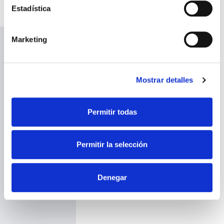
inteligente
Estadística
Marketing
Apostamos na gestão eficiente dos recursos para
obter o máximo de
poupança energética e
Mostrar detalles
reduzir o impacto ambiental.
Permitir todas
Por isso,
investimos no desenvolvimento de
sistemas de controlo
e regulação que
Permitir la selección
permitam conceber
projetos inteligentes e
eficientes
para os clientes, proporcionando-lhes
Denegar
o máximo valor acrescentado.