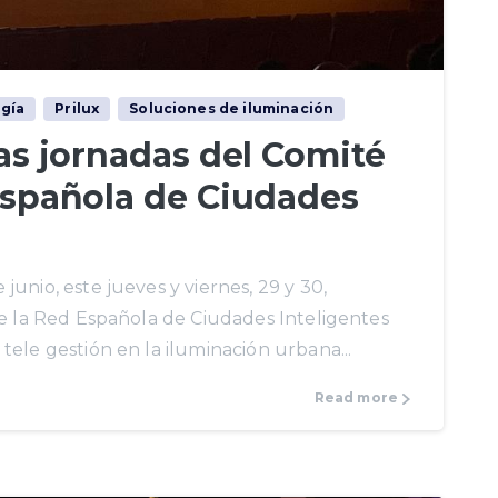
ogía
Prilux
Soluciones de iluminación
las jornadas del Comité
 Española de Ciudades
unio, este jueves y viernes, 29 y 30,
de la Red Española de Ciudades Inteligentes
le gestión en la iluminación urbana...
Read more