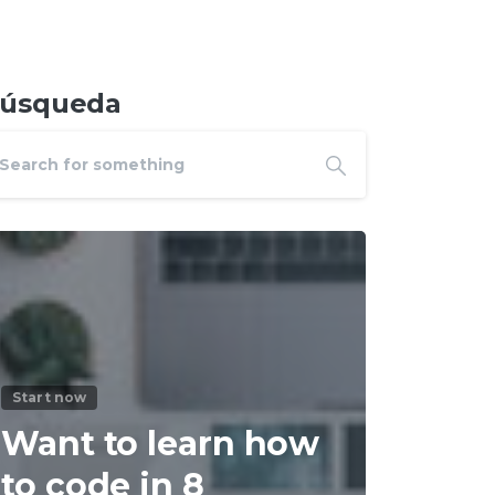
úsqueda
Start now
Want to learn how
to code in 8