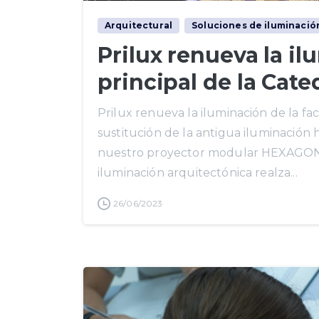
Arquitectural
Soluciones de iluminació
Prilux renueva la i
principal de la Cate
Prilux renueva la iluminación de la fa
sustitución de la antigua iluminación
nuestro proyector modular HEXAGON 
iluminación arquitectónica realza...
26/06/2023