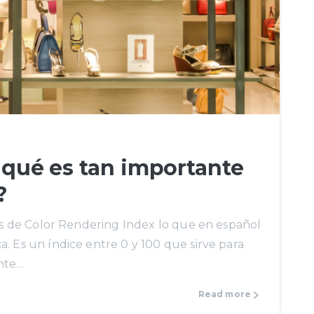
r qué es tan importante
?
las de Color Rendering Index lo que en español
. Es un índice entre 0 y 100 que sirve para
e...
Read more