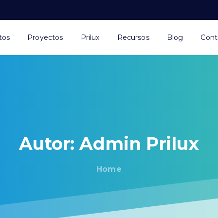
tos
Proyectos
Prilux
Recursos
Blog
Cont
Autor:
Admin
Prilux
Home