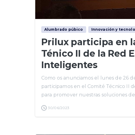
Alumbrado púbico
Innovación y tecnol
Prilux participa en 
Ténico II de la Red
Inteligentes
Como os anunciamos el lunes de 26 de j
participamos en el Comité Técnico II 
para promover nuestras soluciones de te
30/06/2023