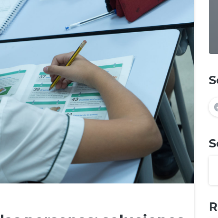
S
S
R