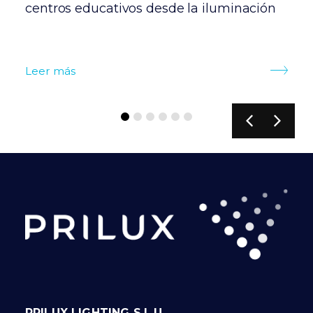
centros educativos desde la iluminación
d
c
Leer más
L
PRILUX LIGHTING S.L.U.