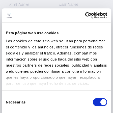
Email *
Phone *
Esta página web usa cookies
Company *
Type of Professional *
Las cookies de este sitio web se usan para personalizar
el contenido y los anuncios, ofrecer funciones de redes
sociales y analizar el tráfico. Además, compartimos
Country *
información sobre el uso que haga del sitio web con
nuestros partners de redes sociales, publicidad y análisis
web, quienes pueden combinarla con otra información
Message *
que les haya proporcionado o que hayan recopilado a
partir del uso que haya hecho de sus servicios.
Selección
Necesarias
de
* Required fields
consentimiento