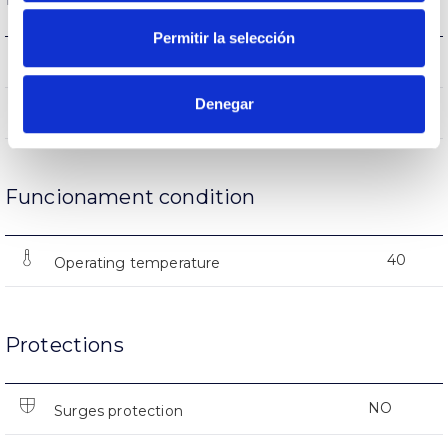
Permitir la selección
(L70B50>)25.000h
Lifetime
Denegar
12500
Nº of ignitions
Funcionament condition
40
Operating temperature
Protections
NO
Surges protection