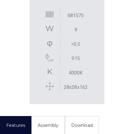
681575
9
>0,5
915
4000K
28x28x162
Features
Assembly
Download