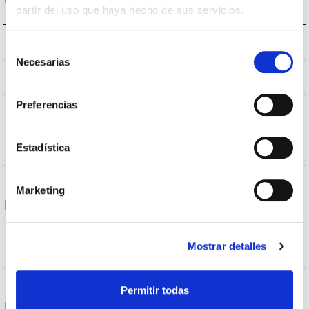
partir del uso que haya hecho de sus servicios.
IK06
IK Impact resistance
Selección
Necesarias
de
G24
Bushing type
consentimiento
Preferencias
IP20
IP Tightness index
White
Estadística
Body color
Marketing
Performance
Mostrar detalles
915lm
Flux (lm)
Permitir todas
Life