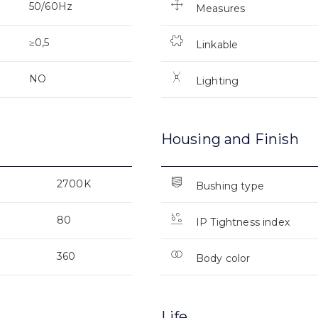
50/60Hz
Measures
≥0,5
Linkable
NO
Lighting
Housing and Finish
2700K
Bushing type
80
IP Tightness index
360
Body color
Life