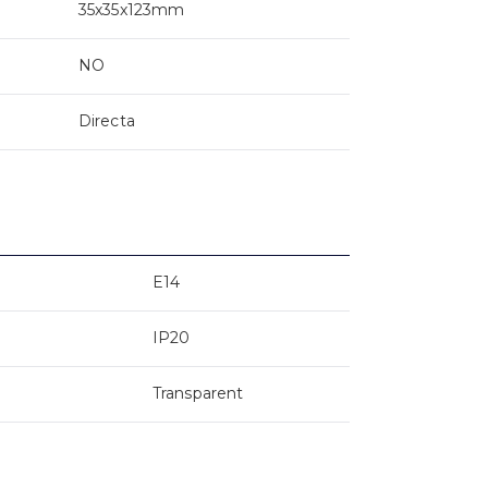
35x35x123mm
NO
Directa
E14
IP20
Transparent