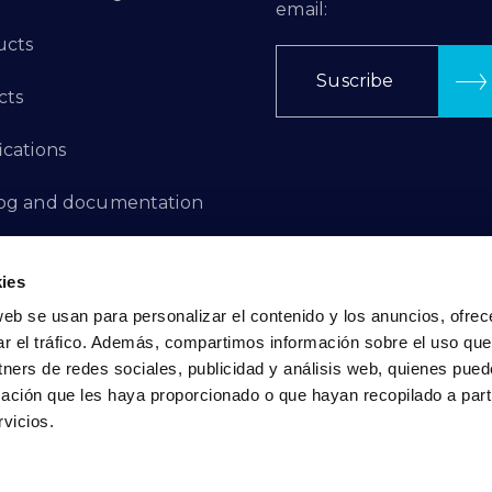
email:
ucts
Suscribe
cts
ications
log and documentation
ation Projects
ies
aints Channel
web se usan para personalizar el contenido y los anuncios, ofrec
ar el tráfico. Además, compartimos información sobre el uso que
act
tners de redes sociales, publicidad y análisis web, quienes pue
ación que les haya proporcionado o que hayan recopilado a parti
vicios.
Privacy Policy
|
Cookie Policy