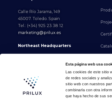
Prod
Calle Río Jarama, 149
45007. Toledo. Spain
Proje
Tel.: (+34) 925 23 38 12
marketing@prilux.es
Certif
Northeast Headquarters
Cata
Innov
Calle Del Torrent Fondo, s/n
Esta página web usa cook
08791. Sant Llorenç d’Hortons.
Compl
Las cookies de este sitio 
Barcelona. Spain
de redes sociales y analiz
Tel.: (+34) 93 719 23 29
Cont
sitio web con nuestros par
marketing@prilux.es
combinarla con otra inform
que haya hecho de sus ser
Prilux Lighting © 2024