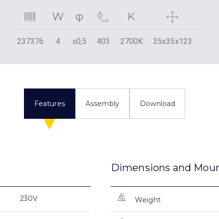
237376
4
≥0,5
403
2700K
35x35x123
Features
Assembly
Download
Dimensions and Mou
230V
Weight