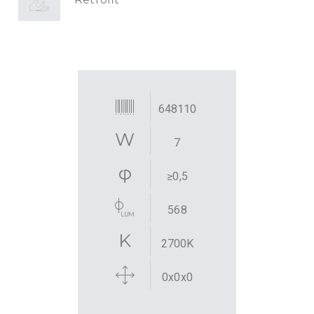
648110
7
≥0,5
568
2700K
0x0x0