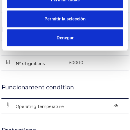
568lm
Flux (lm)
Permitir la selección
Life
Denegar
(L70B50>)25.000h
Lifetime
50000
Nº of ignitions
Funcionament condition
35
Operating temperature