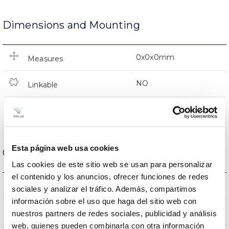
Dimensions and Mounting
0x0x0mm
Measures
NO
Linkable
Directa
Lighting
Esta página web usa cookies
Optical data
Las cookies de este sitio web se usan para personalizar
el contenido y los anuncios, ofrecer funciones de redes
2700K
Colour temperature
sociales y analizar el tráfico. Además, compartimos
información sobre el uso que haga del sitio web con
80
CRI Colour rendering index
nuestros partners de redes sociales, publicidad y análisis
web, quienes pueden combinarla con otra información