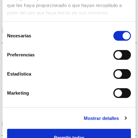
100
que les haya proporcionado o que hayan recopilado a
Opening angle
partir del uso que haya hecho de sus servicios.
Selección
Housing and Finish
Necesarias
de
consentimiento
GU10
Bushing type
Preferencias
IP20
IP Tightness index
Estadística
White
Body color
Marketing
PC
Body
Mostrar detalles
Performance
Permitir todas