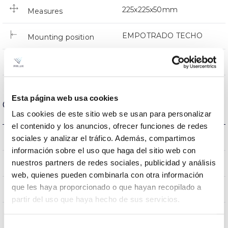
225x225x50mm
Measures
EMPOTRADO TECHO
Mounting position
NO
Linkable
Esta página web usa cookies
Optical data
Las cookies de este sitio web se usan para personalizar
el contenido y los anuncios, ofrecer funciones de redes
4000K
Colour temperature
sociales y analizar el tráfico. Además, compartimos
información sobre el uso que haga del sitio web con
80
nuestros partners de redes sociales, publicidad y análisis
CRI Colour rendering index
web, quienes pueden combinarla con otra información
que les haya proporcionado o que hayan recopilado a
100
Opening angle
partir del uso que haya hecho de sus servicios.
Selección