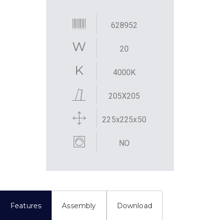
628952
20
4000K
205X205
225x225x50
NO
Features
Assembly
Download