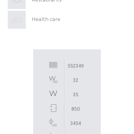
Health care
552349
32
35
850
3454