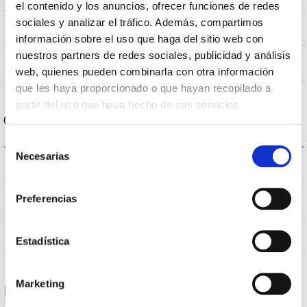
el contenido y los anuncios, ofrecer funciones de redes
sociales y analizar el tráfico. Además, compartimos
NO
Linkable
información sobre el uso que haga del sitio web con
nuestros partners de redes sociales, publicidad y análisis
Directa
Lighting
web, quienes pueden combinarla con otra información
que les haya proporcionado o que hayan recopilado a
partir del uso que haya hecho de sus servicios.
Optical data
Selección
Necesarias
de
3.000K
Colour temperature
consentimiento
Preferencias
≥80
CRI Colour rendering index
120
Opening angle
Estadística
Marketing
Housing and Finish