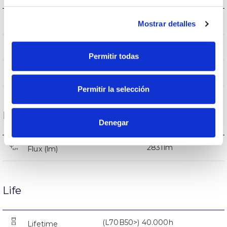
IP20
IP Tightness index
Mostrar detalles
White
Body color
Permitir todas
FE
Body
Permitir la selección
Performance
Denegar
2831lm
Flux (lm)
Life
(L70B50>) 40.000h
Lifetime