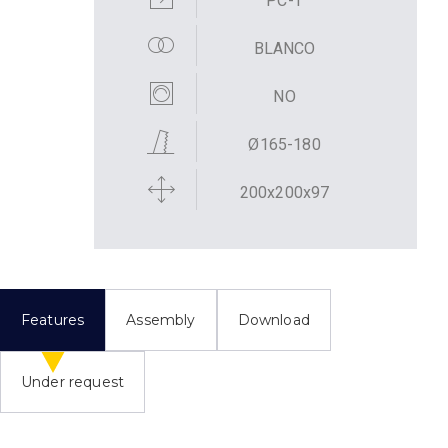
PC-T
BLANCO
NO
Ø165-180
200x200x97
Features
Assembly
Download
Under request