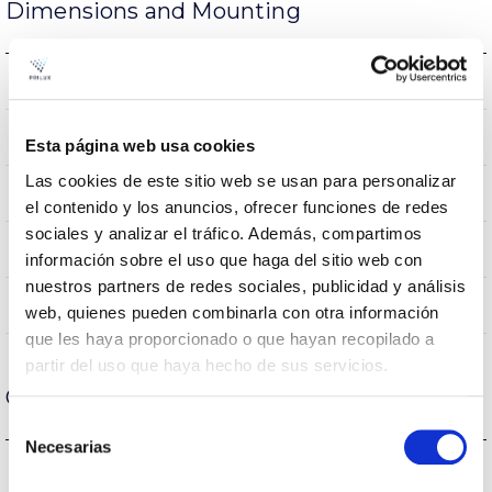
Dimensions and Mounting
0.46Kg
Weight
200x200x97mm
Measures
Esta página web usa cookies
Las cookies de este sitio web se usan para personalizar
EMPOTRADO TECHO
Mounting position
el contenido y los anuncios, ofrecer funciones de redes
sociales y analizar el tráfico. Además, compartimos
NO
Linkable
información sobre el uso que haga del sitio web con
nuestros partners de redes sociales, publicidad y análisis
Directa
Lighting
web, quienes pueden combinarla con otra información
que les haya proporcionado o que hayan recopilado a
partir del uso que haya hecho de sus servicios.
Optical data
Selección
Necesarias
de
3000K-4000K-5700K
Colour temperature
consentimiento