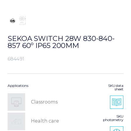
SEKOA SWITCH 28W 830-840-
857 60º IP65 200MM
684491
Applications
SKU data
sheet
Classrooms
SKU
photometry
Health care