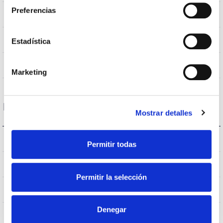
Preferencias
80
CRI Colour rendering index
60
Opening angle
Estadística
<19
UGR
Marketing
Housing and Finish
Mostrar detalles
IP20
IP Tightness index
Permitir todas
IP65
Current (A)
Permitir la selección
BLANCO
Body color
Denegar
AL
Body