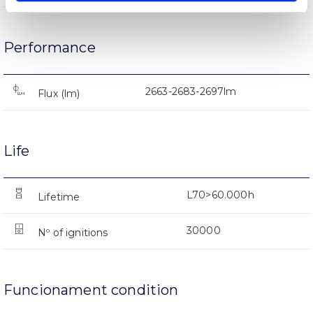
Performance
2663-2683-2697lm
Flux (lm)
Life
L70>60.000h
Lifetime
30000
Nº of ignitions
Funcionament condition