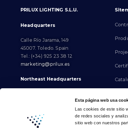
PRILUX LIGHTING S.L.U.
Site
Cont
Headquarters
Prod
Calle Río Jarama, 149
45007. Toledo. Spain
Proje
Tel.: (+34) 925 23 38 12
marketing@prilux.es
Certif
Northeast Headquarters
Cata
Innov
Calle Del Torrent Fondo, s/n
Esta página web usa cook
08791. Sant Llorenç d’Hortons.
Compl
Las cookies de este sitio 
Barcelona. Spain
de redes sociales y analiz
Tel.: (+34) 93 719 23 29
Cont
sitio web con nuestros par
marketing@prilux.es