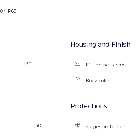
º IP65
Housing and Finish
180
IP Tightness index
Body color
Protections
40
Surges protection