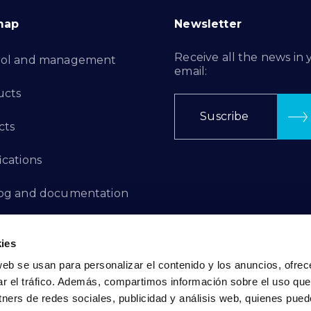
map
Newsletter
Receive all the news in 
rol and management
email:
ucts
Suscribe
cts
ications
log and documentation
ation Projects
ies
aints Channel
web se usan para personalizar el contenido y los anuncios, ofrec
ar el tráfico. Además, compartimos información sobre el uso que
act
tners de redes sociales, publicidad y análisis web, quienes pue