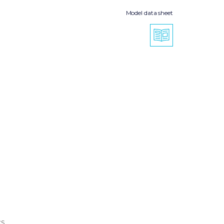
Model data sheet
cs