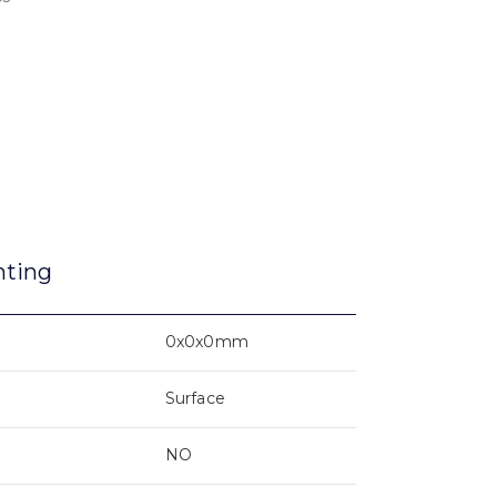
nting
0x0x0mm
Surface
NO