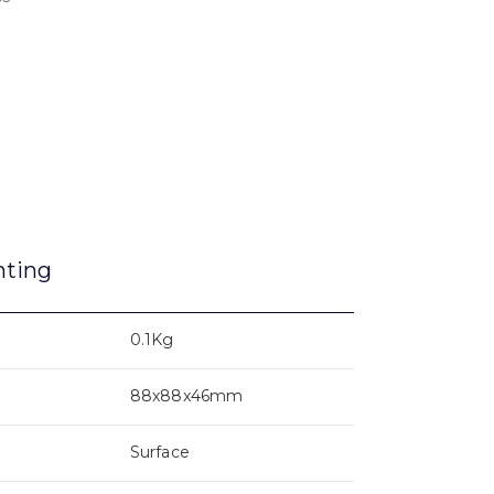
nting
0.1Kg
88x88x46mm
Surface