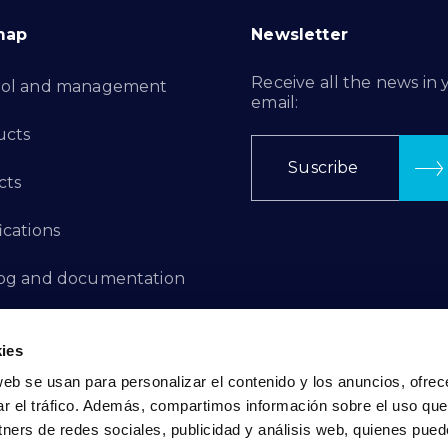
map
Newsletter
Receive all the news in 
rol and management
email:
ucts
Suscribe
cts
ications
log and documentation
ation Projects
ies
aints Channel
web se usan para personalizar el contenido y los anuncios, ofrec
ar el tráfico. Además, compartimos información sobre el uso que
act
tners de redes sociales, publicidad y análisis web, quienes pue