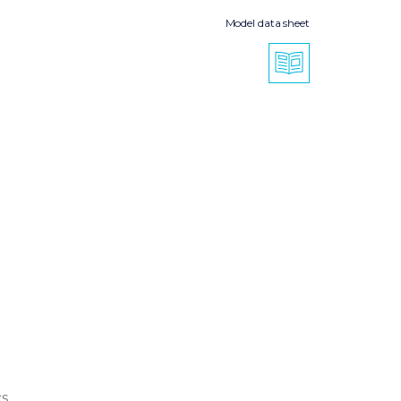
Model data sheet
cs