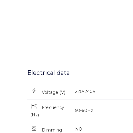
Electrical data
220-240V
Voltage (V)
Frecuency
50-60Hz
(Hz)
NO
Dimming