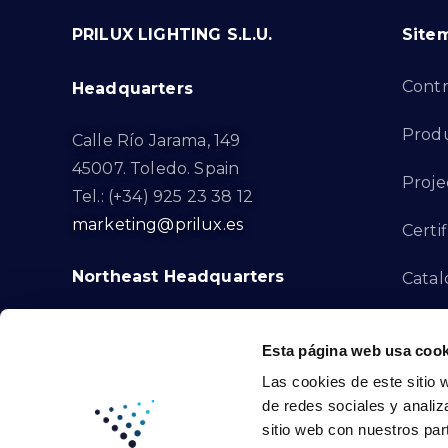
PRILUX LIGHTING S.L.U.
Site
Cont
Headquarters
Prod
Calle Río Jarama, 149
45007. Toledo. Spain
Proje
Tel.: (+34) 925 23 38 12
marketing@prilux.es
Certif
Northeast Headquarters
Cata
Innov
Calle Del Torrent Fondo, s/n
Esta página web usa cook
08791. Sant Llorenç d’Hortons.
Compl
Las cookies de este sitio 
Barcelona. Spain
de redes sociales y analiz
Tel.: (+34) 93 719 23 29
Cont
sitio web con nuestros par
marketing@prilux.es