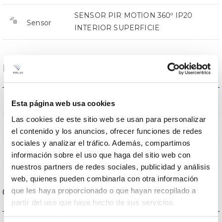
SENSOR PIR MOTION 360º IP20
Sensor
INTERIOR SUPERFICIE
Dimensions and Mounting
0x0x0mm
Measures
Esta página web usa cookies
Las cookies de este sitio web se usan para personalizar
Surface
Mounting position
el contenido y los anuncios, ofrecer funciones de redes
sociales y analizar el tráfico. Además, compartimos
NO
Linkable
información sobre el uso que haga del sitio web con
nuestros partners de redes sociales, publicidad y análisis
web, quienes pueden combinarla con otra información
que les haya proporcionado o que hayan recopilado a
Optical data
partir del uso que haya hecho de sus servicios.