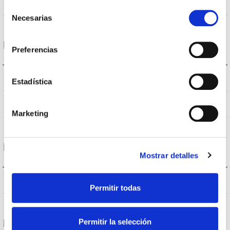
360
Opening angle
Selección
Necesarias
de
consentimiento
Housing and Finish
Preferencias
IP20
IP Tightness index
Estadística
White
Body color
Marketing
Funcionament condition
Mostrar detalles
40
Operating temperature
Permitir todas
Permitir la selección
Protections