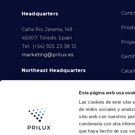
Cont
Headquarters
Prod
Calle Río Jarama, 149
45007. Toledo. Spain
Proje
Tel.: (+34) 925 23 38 12
marketing@prilux.es
Certif
Northeast Headquarters
Cata
Innov
Calle Del Torrent Fondo, s/n
Esta página web usa cook
08791. Sant Llorenç d’Hortons.
Compl
Las cookies de este sitio 
Barcelona. Spain
de redes sociales y analiz
Tel.: (+34) 93 719 23 29
Cont
sitio web con nuestros par
marketing@prilux.es
combinarla con otra inform
que haya hecho de sus ser