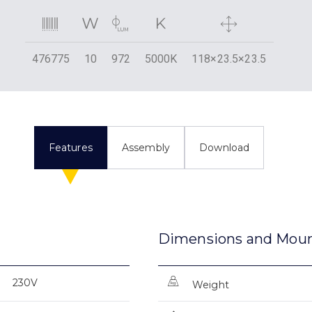
476775
10
972
5000K
118×23.5×23.5
Features
Assembly
Download
Dimensions and Mou
230V
Weight