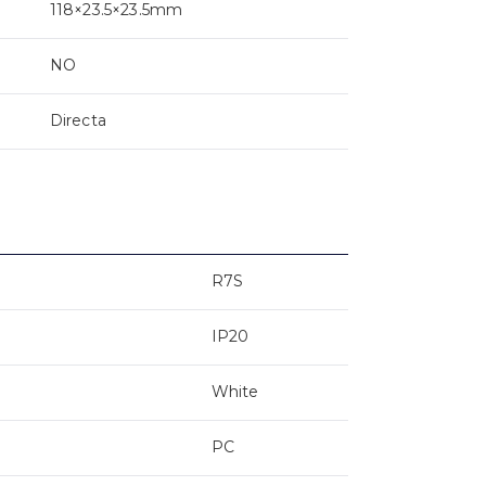
118×23.5×23.5mm
NO
Directa
R7S
IP20
White
PC