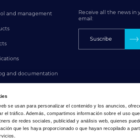
Receive all the news in 
rol and management
email:
ucts
Suscribe
cts
ications
log and documentation
ation Projects
ies
aints Channel
web se usan para personalizar el contenido y los anuncios, ofrec
ar el tráfico. Además, compartimos información sobre el uso que
act
tners de redes sociales, publicidad y análisis web, quienes pue
ación que les haya proporcionado o que hayan recopilado a parti
vicios.