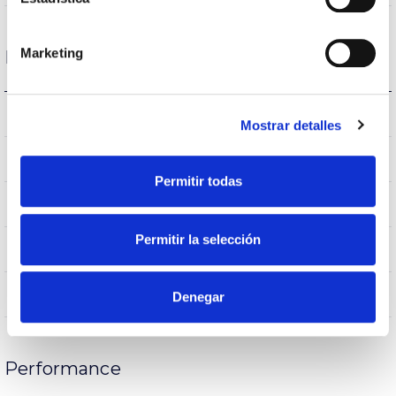
Marketing
Housing and Finish
AL-BR
Reflector
Mostrar detalles
IK04
IK Impact resistance
Permitir todas
IP20
IP Tightness index
Permitir la selección
40
Current (A)
FE
Body
Denegar
Performance