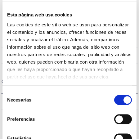
5.7Kg
Weight
Esta página web usa cookies
595x595x40mm
Measures
Las cookies de este sitio web se usan para personalizar
el contenido y los anuncios, ofrecer funciones de redes
Empotrar
sociales y analizar el tráfico. Además, compartimos
Mounting position
información sobre el uso que haga del sitio web con
nuestros partners de redes sociales, publicidad y análisis
NO
Linkable
web, quienes pueden combinarla con otra información
que les haya proporcionado o que hayan recopilado a
partir del uso que haya hecho de sus servicios.
Optical data
Selección
Necesarias
4.000K
de
Colour temperature
consentimiento
>80
CRI Colour rendering index
Preferencias
UGR <19
UGR
Estadística