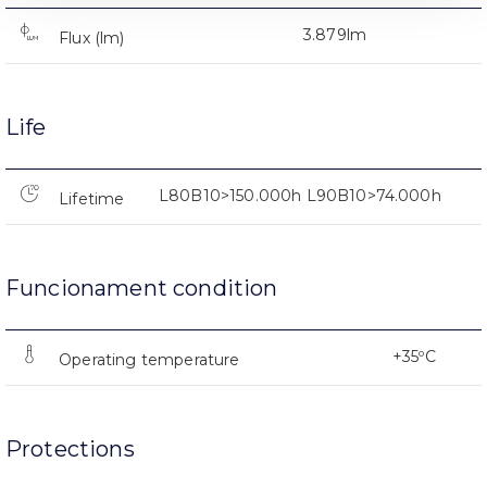
3.879lm
Flux (lm)
Life
L80B10>150.000h L90B10>74.000h
Lifetime
Funcionament condition
+35ºC
Operating temperature
Protections