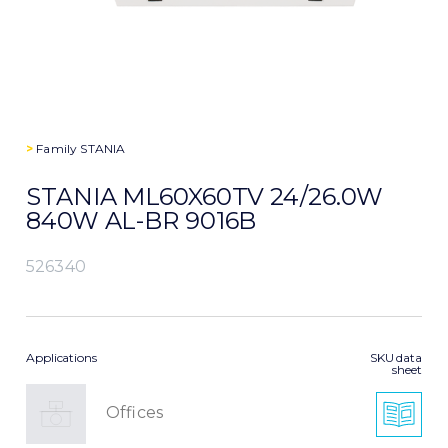
>
Family
STANIA
STANIA ML60X60TV 24/26.0W
840W AL-BR 9016B
526340
Applications
SKU data
sheet
Offices