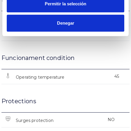
Permitir la selección
(L70B50>)25.000h
Lifetime
Denegar
12500
Nº of ignitions
Funcionament condition
45
Operating temperature
Protections
NO
Surges protection