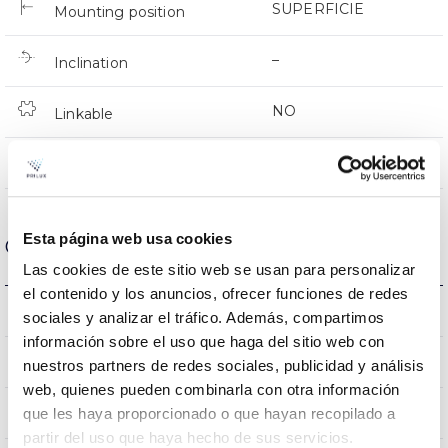
SUPERFICIE
Mounting position
–
Inclination
NO
Linkable
Directa
Lighting
Esta página web usa cookies
Optical data
Las cookies de este sitio web se usan para personalizar
el contenido y los anuncios, ofrecer funciones de redes
3000K-4000K-6500K
Colour temperature
sociales y analizar el tráfico. Además, compartimos
información sobre el uso que haga del sitio web con
80
CRI Colour rendering index
nuestros partners de redes sociales, publicidad y análisis
web, quienes pueden combinarla con otra información
120
que les haya proporcionado o que hayan recopilado a
Opening angle
partir del uso que haya hecho de sus servicios.