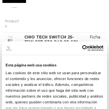
Product
o
CHIO TECH SWITCH 25-
Ficha
35W 927-930-940 20-60º
BLANCO
VER +
Curva
SKU
PPRIL00000701747
W
25-30-35
Esta página web usa cookies
Flujo
2339-2785-3238
Las cookies de este sitio web se usan para personalizar
el contenido y los anuncios, ofrecer funciones de redes
CCT
2700K-3000K-4000K
sociales y analizar el tráfico. Además, compartimos
CHIO TECH SWITCH 25-
Ficha
información sobre el uso que haga del sitio web con
35W 927-930-940 20-60º
nuestros partners de redes sociales, publicidad y análisis
NEGRO
VER +
web, quienes pueden combinarla con otra información
Curva
SKU
PPRIL00000701754
que les haya proporcionado o que hayan recopilado a