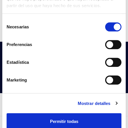
partir del uso que haya hecho de sus servicios.
W
25-30-35
Flujo
2339-2785-3238
Selección
Necesarias
CCT
2700K-3000K-4000K
de
consentimiento
Preferencias
¿No encuentras lo que buscas?
Prueba con nuestra búsqueda avanzada
Estadística
Buscar productos
Marketing
Mostrar detalles
Permitir todas