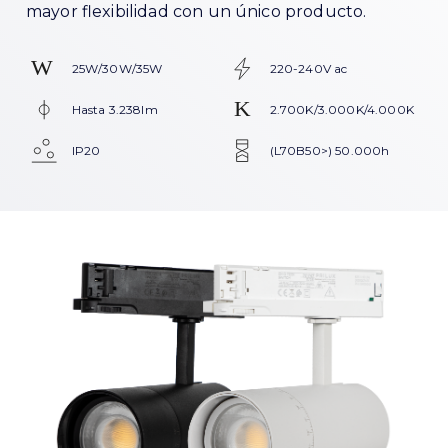
mayor flexibilidad con un único producto.
25W/30W/35W
220-240V ac
Hasta 3.238lm
2.700K/3.000K/4.000K
IP20
(L70B50>) 50.000h