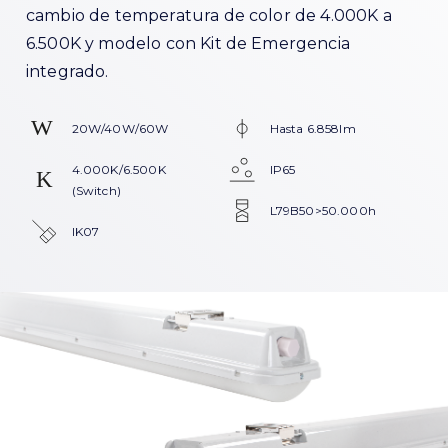
cambio de temperatura de color de 4.000K a
6.500K y modelo con Kit de Emergencia
integrado.
20W/40W/60W
Hasta 6.858lm
4.000K/6.500K
IP65
(Switch)
L79B50>50.000h
IK07