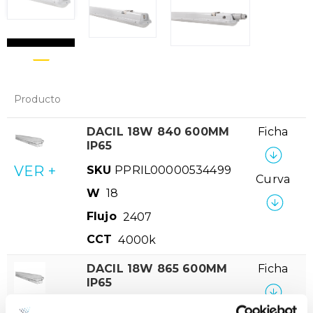
Producto
DACIL 18W 840 600MM
Ficha
IP65
VER +
SKU
PPRIL00000534499
Curva
W
18
Flujo
2407
CCT
4000k
DACIL 18W 865 600MM
Ficha
IP65
VER +
SKU
PPRIL00000534505