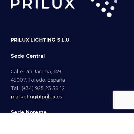
PRILUX LIGHTING S.L.U.
Sede Central
Calle Río Jarama, 149
45007. Toledo. España
Tel.: (+34) 925 23 38 12
marketing@prilux.es
Sede Noreste
Calle Del Torrent Fondo, s/n