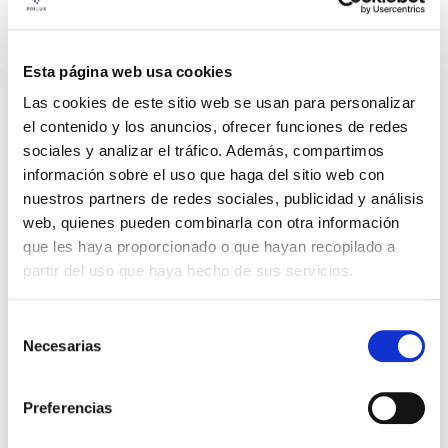
Curva
W
18
Flujo
2512
Esta página web usa cookies
CCT
6500k
Las cookies de este sitio web se usan para personalizar
el contenido y los anuncios, ofrecer funciones de redes
DACIL 34W 840
Ficha
sociales y analizar el tráfico. Además, compartimos
1200MM IP65
información sobre el uso que haga del sitio web con
VER +
SKU
PPRIL00000534512
nuestros partners de redes sociales, publicidad y análisis
Curva
W
34
web, quienes pueden combinarla con otra información
que les haya proporcionado o que hayan recopilado a
Flujo
4719
partir del uso que haya hecho de sus servicios.
CCT
4000k
Selección
DACIL 34W 865
Ficha
Necesarias
1200MM IP65
de
consentimiento
VER +
SKU
PPRIL00000534529
Curva
Preferencias
W
34