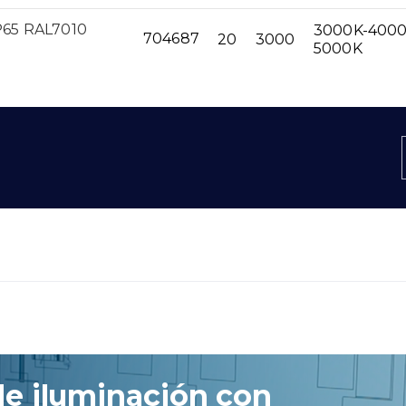
65 RAL7010
3000K-4000
704687
20
3000
5000K
de iluminación con