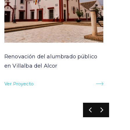
Renovación del alumbrado público
Ilu
en Villalba del Alcor
de 
Ver Proyecto
Ver