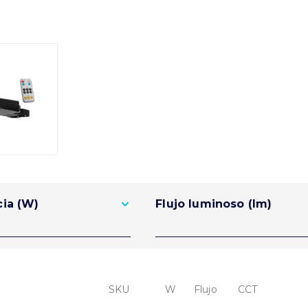
ia (W)
Flujo luminoso (lm)
SKU
W
Flujo
CCT