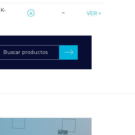
K-
–
VER +
Buscar productos