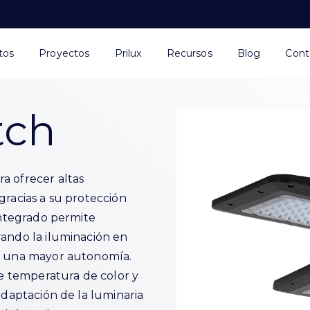
tos
Proyectos
Prilux
Recursos
Blog
Cont
tch
a ofrecer altas
gracias a su protección
 integrado permite
vando la iluminación en
do una mayor autonomía.
 temperatura de color y
adaptación de la luminaria