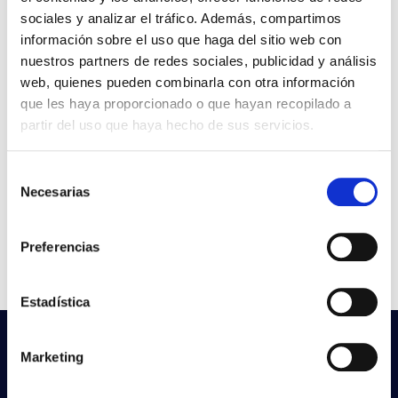
VER +
SKU
PPRIL00000977906
Curva
sociales y analizar el tráfico. Además, compartimos
W
4,5
-
información sobre el uso que haga del sitio web con
Flujo
407
nuestros partners de redes sociales, publicidad y análisis
web, quienes pueden combinarla con otra información
CCT
3.000K
que les haya proporcionado o que hayan recopilado a
partir del uso que haya hecho de sus servicios.
ESSENSE R50 SMART
Ficha
4,5W 850 E14 230V
Selección
VER +
SKU
PPRIL00000977913
Curva
Necesarias
de
W
4,5
-
consentimiento
Flujo
454
Preferencias
CCT
5.000K
Estadística
¿No encuentras lo que buscas?
Marketing
Prueba con nuestra búsqueda avanzada