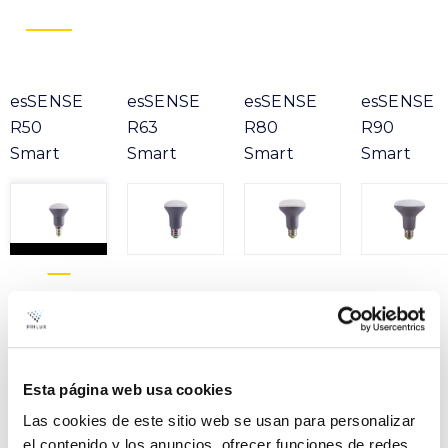
esSENSE
esSENSE
esSENSE
esSENSE
R50
R63
R80
R90
Smart
Smart
Smart
Smart
Product
o
Esta página web usa cookies
ESSENSE R50 SMART
Ficha
4,5W 830 E14 230V
Las cookies de este sitio web se usan para personalizar
el contenido y los anuncios, ofrecer funciones de redes