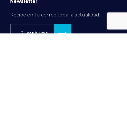
Newsletter
Recibe en tu correo toda la actualidad:
Suscribirme
Síguenos en…
Prilux Lighting ©
2026
Política de Privacidad
|
Política de Cookies
INTRANET