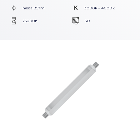
hasta 857ml
3000k – 4000k
25000h
S19