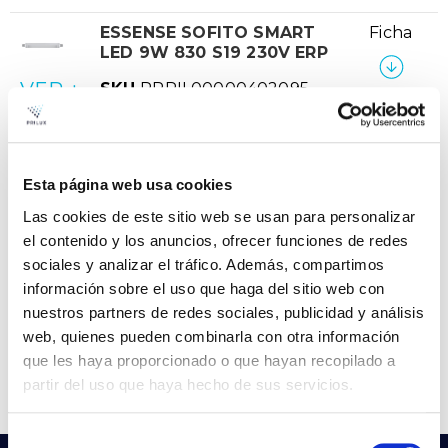
ESSENSE SOFITO SMART
Ficha
LED 9W 830 S19 230V ERP
VER +
SKU
PPRIL00000402095
Curva
W
9
–
Flujo
805
Esta página web usa cookies
CCT
3000k
Las cookies de este sitio web se usan para personalizar
ESSENSE SOFITO SMART
Ficha
el contenido y los anuncios, ofrecer funciones de redes
LED 9W 840 S19 230V ERP
sociales y analizar el tráfico. Además, compartimos
VER +
SKU
PPRIL00000402101
información sobre el uso que haga del sitio web con
Curva
nuestros partners de redes sociales, publicidad y análisis
W
9
–
web, quienes pueden combinarla con otra información
Flujo
857
que les haya proporcionado o que hayan recopilado a
CCT
4000k
partir del uso que haya hecho de sus servicios.
Selección