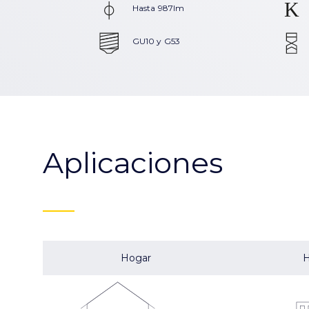
Hasta 987lm
GU10 y G53
Aplicaciones
Hogar
H