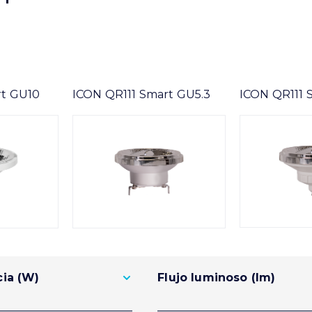
rt GU10
ICON QR111 Smart GU5.3
ICON QR111 
ia (W)
Flujo luminoso (lm)