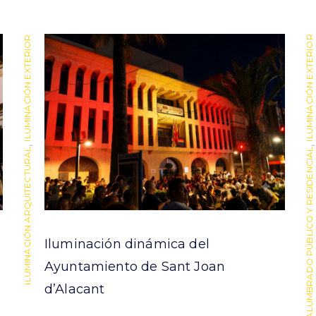
ILUMINACIÓN EXTERIOR
ILUMINACIÓN EXTERIOR
,
,
ILUMINACIÓN ARQUITECTURAL
ALUMBRADO PÚBLICO Y RESIDENCIAL
Iluminación dinámica del
Ayuntamiento de Sant Joan
d’Alacant