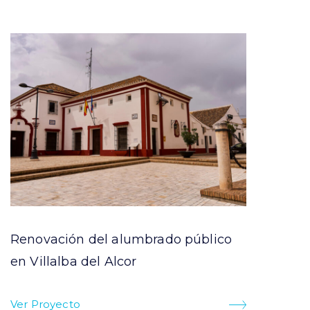
ILUMINACIÓN DEPORTIVA
Renovación del alumbrado público
Ilu
en Villalba del Alcor
de 
Ver Proyecto
Ver