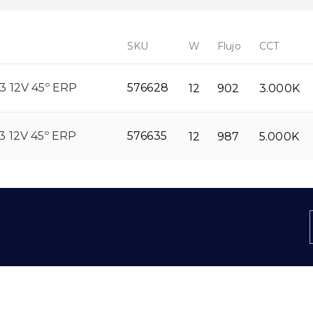
SKU
W
Flujo
CCT
 12V 45º ERP
576628
12
902
3.000K
 12V 45º ERP
576635
12
987
5.000K