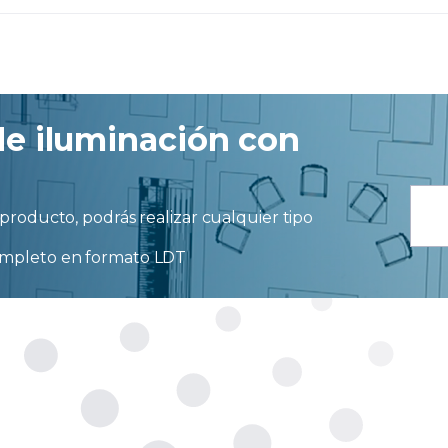
de iluminación con
producto, podrás realizar cualquier tipo
ompleto en formato LDT