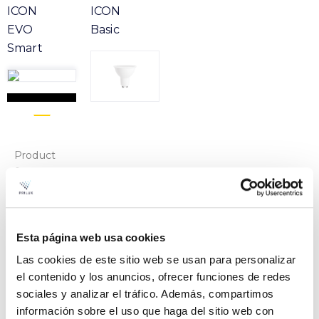
ICON
ICON
EVO
Basic
Smart
Product
o
ICON EVO SMART 6W 830
Ficha
GU10 230V 100º ERP
VER +
Esta página web usa cookies
SKU
PPRIL00000575010
Curva
Las cookies de este sitio web se usan para personalizar
W
6
-
el contenido y los anuncios, ofrecer funciones de redes
Flujo
sociales y analizar el tráfico. Además, compartimos
información sobre el uso que haga del sitio web con
CCT
3000k