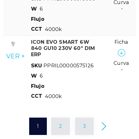
Curva
W
6
-
Flujo
CCT
4000k
ICON EVO SMART 6W
Ficha
840 GU10 230V 60º DIM
ERP
VER +
Curva
SKU
PPRIL00000575126
-
W
6
Flujo
CCT
4000k
1
2
3