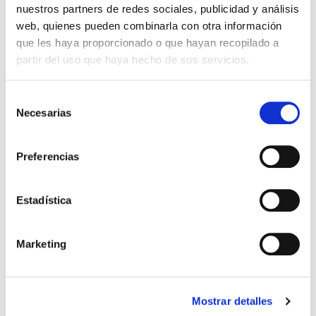
nuestros partners de redes sociales, publicidad y análisis
ICON EVO SMART 6W 830
Ficha
web, quienes pueden combinarla con otra información
GU10 230V 35º ERP
que les haya proporcionado o que hayan recopilado a
VER +
partir del uso que haya hecho de sus servicios.
SKU
PPRIL00000575058
Curva
W
6
-
Selección
Flujo
Necesarias
de
CCT
3000k
consentimiento
Preferencias
ICON EVO SMART 6W
Ficha
830 GU10 230V 60º DIM
ERP
VER +
Estadística
Curva
SKU
PPRIL00000575072
-
W
6
Marketing
Flujo
CCT
3000k
Mostrar detalles
ICON EVO SMART 6W 830
Ficha