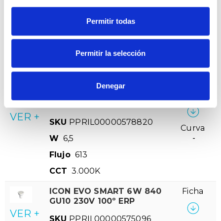
GU10 230V 60º ERP
VER +
Permitir todas
SKU
PPRIL00000575034
Curva
W
6
-
Permitir la selección
Flujo
CCT
3000k
Denegar
ICON EVO SMART 6W 830
Ficha
GU5.3 12V 60º ERP
VER +
SKU
PPRIL00000578820
Curva
W
6,5
-
Flujo
613
CCT
3.000K
ICON EVO SMART 6W 840
Ficha
GU10 230V 100º ERP
VER +
SKU
PPRIL00000575096