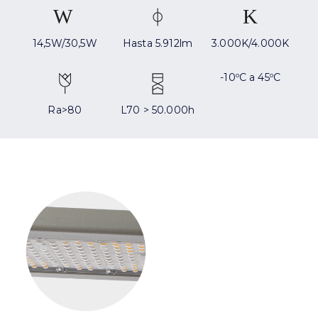
14,5W/30,5W
Hasta 5.912lm
3.000K/4.000K
-10ºC a 45ºC
Ra>80
L70 > 50.000h