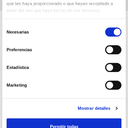
Fachada Jardín
que les haya proporcionado o que hayan recopilado a
partir del uso que haya hecho de sus servicios.
Selección
Necesarias
de
consentimiento
Preferencias
Estadística
Modelos Nebira
Marketing
Mostrar detalles
Nebira
Nebira L
Nebira XL
Permitir todas