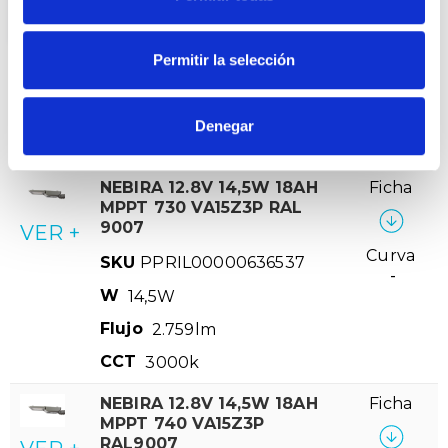
Permitir la selección
Product
Denegar
o
NEBIRA 12.8V 14,5W 18AH
Ficha
MPPT 730 VA15Z3P RAL
9007
VER +
Curva
SKU
PPRIL00000636537
-
W
14,5W
Flujo
2.759lm
CCT
3000k
NEBIRA 12.8V 14,5W 18AH
Ficha
MPPT 740 VA15Z3P
RAL9007