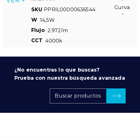
VER +
Curva
SKU
PPRIL00000636544
-
W
14,5W
Flujo
2.972lm
CCT
4000k
¿No encuentras lo que buscas?
Prueba con nuestra búsqueda avanzada
Buscar productos