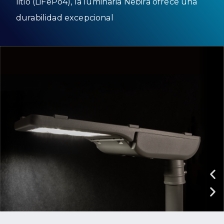
litio (LiFePo4), la luminaria Nebira ofrece una
durabilidad excepcional