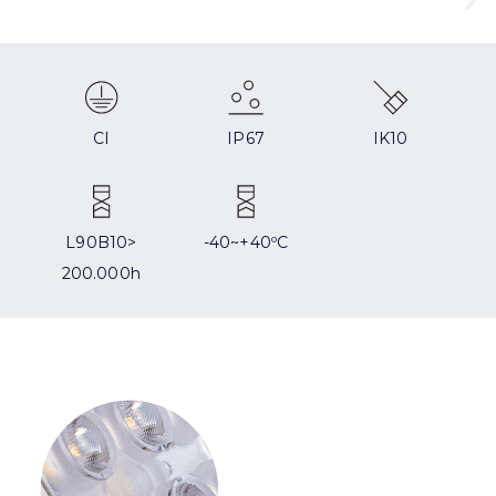
CI
IP67
IK10
L90B10>
-40~+40ºC
200.000h