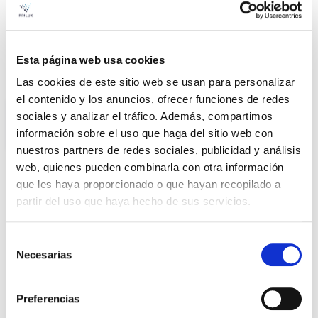
Esta página web usa cookies
Tanek
Box
ARQ
Tanek
Las cookies de este sitio web se usan para personalizar
ARQ
el contenido y los anuncios, ofrecer funciones de redes
sociales y analizar el tráfico. Además, compartimos
información sobre el uso que haga del sitio web con
nuestros partners de redes sociales, publicidad y análisis
web, quienes pueden combinarla con otra información
que les haya proporcionado o que hayan recopilado a
partir del uso que haya hecho de sus servicios.
Product
o
Selección
Necesarias
de
G.O. TANEK ARQ NEO
Ficha
consentimiento
12LED 740 S027I1P
Preferencias
RAL9007
VER +