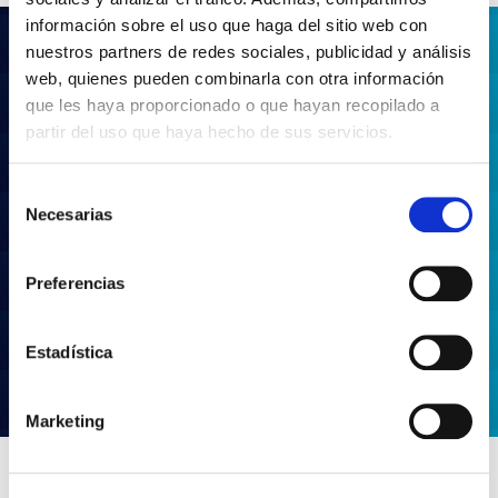
información sobre el uso que haga del sitio web con
nuestros partners de redes sociales, publicidad y análisis
web, quienes pueden combinarla con otra información
que les haya proporcionado o que hayan recopilado a
partir del uso que haya hecho de sus servicios.
¿Necesitas ayuda con un
Selección
proyecto?
Necesarias
de
consentimiento
Te asesoramos sin compromiso
Preferencias
Estadística
CONTACTAR
Marketing
Proyectos