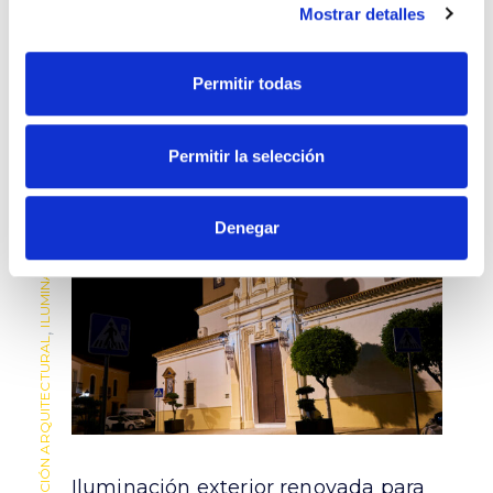
relacionados
Mostrar detalles
Permitir todas
Permitir la selección
ILUMINACIÓN EXTERIOR
ILUMINACIÓN EXTERIOR
Denegar
,
,
ILUMINACIÓN ARQUITECTURAL
ILUMINACIÓN ARQUITECTURAL
Iluminación exterior renovada para