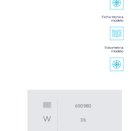
Ficha técnica
modelo
Fotometría
modelo
690980
36