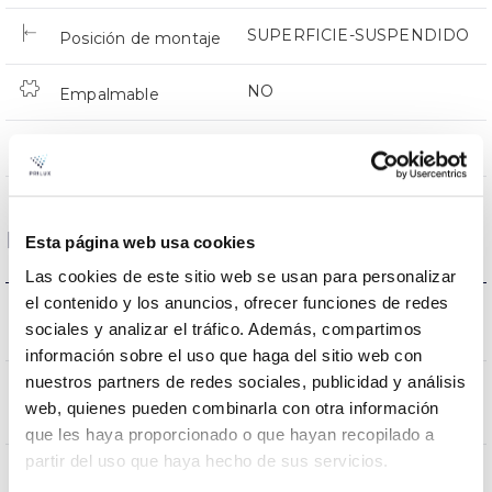
SUPERFICIE-SUSPENDIDO
Posición de montaje
NO
Empalmable
Directa
Iluminación
Datos ópticos
Esta página web usa cookies
Las cookies de este sitio web se usan para personalizar
el contenido y los anuncios, ofrecer funciones de redes
3000K-4000K-
Temperatura de color
sociales y analizar el tráfico. Además, compartimos
6500K
información sobre el uso que haga del sitio web con
nuestros partners de redes sociales, publicidad y análisis
CRI Índice de repr.
80
web, quienes pueden combinarla con otra información
cromática
que les haya proporcionado o que hayan recopilado a
partir del uso que haya hecho de sus servicios.
120
Ángulo de apertura