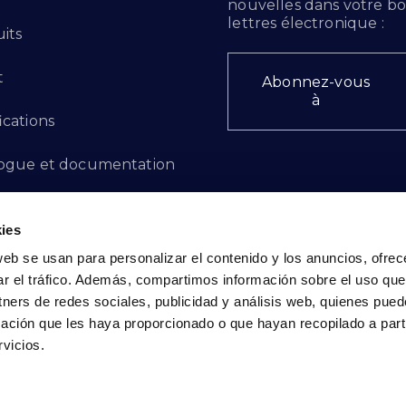
nouvelles dans votre bo
lettres électronique :
its
t
Abonnez-vous
à
ications
ogue et documentation
ts d'innovation
ies
 des plaintes
web se usan para personalizar el contenido y los anuncios, ofrec
ar el tráfico. Además, compartimos información sobre el uso que
cto - FR
tners de redes sociales, publicidad y análisis web, quienes pue
ación que les haya proporcionado o que hayan recopilado a parti
vicios.
Politique de confidentialité
|
Politique de cookies