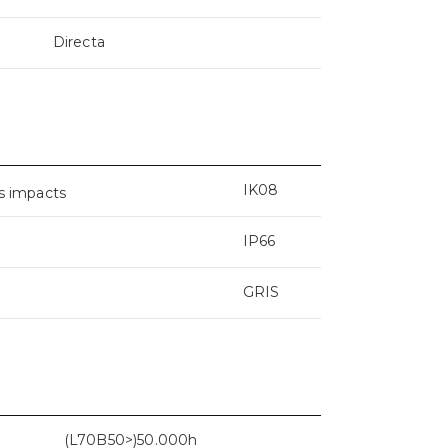
Directa
IK08
s impacts
IP66
GRIS
(L70B50>)50.000h