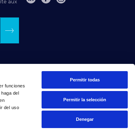
îte aux
Permitir todas
er funciones
 haga del
Permitir la selección
den
r del uso
Denegar
INTRANET