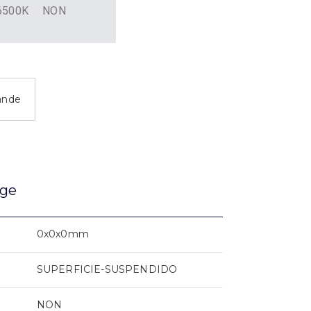
6500K
NON
ande
age
0x0x0mm
SUPERFICIE-SUSPENDIDO
NON