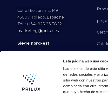
Produ
Calle Río Jarama, 149
45007. Toledo. Espagne
proje
Tél. : (+34) 925 23 38 12
marketing@prilux.es
Certif
Siège nord-est
Catal
Proje
Calle Del Torrent Fondo, s/n
Esta página web usa cook
08791. Sant Llorenç d’Hortons.
Canal
Las cookies de este sitio 
Barcelone. Espagne
de redes sociales y analiz
Tél. : (+34) 93 719 23 29
Conta
sitio web con nuestros par
marketing@prilux.es
combinarla con otra inform
que haya hecho de sus ser
Prilux Lighting © 2024