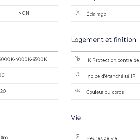
NON
Éclairage
Logement et finition
3000K-4000K-6500K
IK Protection contre de
80
Indice d’étanchéité IP
120
Couleur du corps
Vie
0lm
Heures de vie