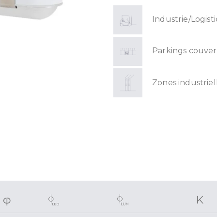
Industrie/Logist
Parkings couver
Zones industriel