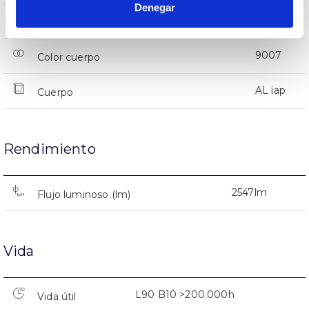
Denegar
IP66
IP Índice de estanqueidad
9007
Color cuerpo
AL iap
Cuerpo
Rendimiento
2547lm
Flujo luminoso (lm)
Vida
L90 B10 >200.000h
Vida útil