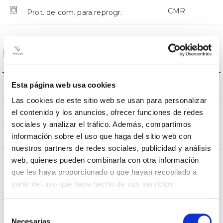
CMR
Prot. de com. para reprogr.
Dimensiones y Montaje
Montaje en Báculo
Esta página web usa cookies
Montaje
Las cookies de este sitio web se usan para personalizar
0,151m2
Resistencia al Viento
el contenido y los anuncios, ofrecer funciones de redes
sociales y analizar el tráfico. Además, compartimos
5Kg
información sobre el uso que haga del sitio web con
Peso
nuestros partners de redes sociales, publicidad y análisis
web, quienes pueden combinarla con otra información
525x255x105mm
Dimensiones
que les haya proporcionado o que hayan recopilado a
partir del uso que haya hecho de sus servicios.
Montaje en Báculo
Posición de montaje
Selección
No
Empalmable
Necesarias