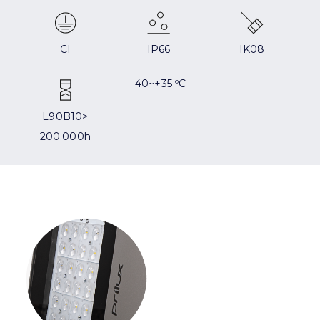
CI
IP66
IK08
-40~+35 ºC
L90B10>
200.000h