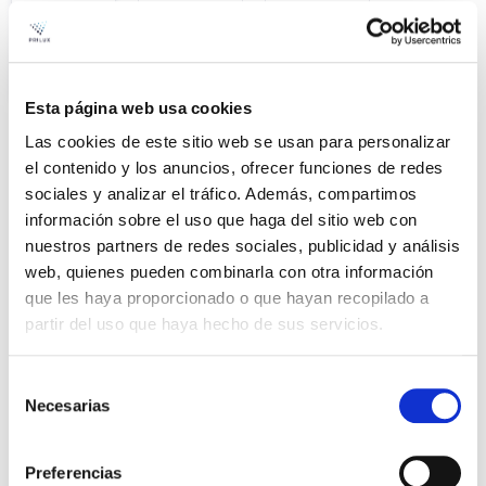
Esta página web usa cookies
Las cookies de este sitio web se usan para personalizar
el contenido y los anuncios, ofrecer funciones de redes
Product
sociales y analizar el tráfico. Además, compartimos
o
información sobre el uso que haga del sitio web con
nuestros partners de redes sociales, publicidad y análisis
AVATAR 12L 12/13,3W 730
Ficha
web, quienes pueden combinarla con otra información
VA00K0M 8N DA CMR
que les haya proporcionado o que hayan recopilado a
VER +
SKU
XPRIL00000568890
partir del uso que haya hecho de sus servicios.
Curva
W
13,3
Selección
Flujo
1854
Necesarias
de
CCT
3.000K
consentimiento
AVATAR 12L 12/13,3W 740
Ficha
Preferencias