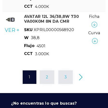
CCT
4.000K
AVATAR 12L 36/38,8W 730
Ficha
VA00K0M 8N DA CMR
VER +
SKU
XPRIL00000568920
Curva
W
38,8
Flujo
4501
CCT
3.000K
1
2
3
¿No encuentras lo que buscas?