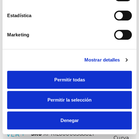
VA00K0M 8N DA CMR
VER +
SKU
XPRIL00000568814
Estadística
Curva
W
13,3
Flujo
1928
Marketing
CCT
4.000K
AVATAR 12L 18/18,8W 730
Ficha
Mostrar detalles
VA00K0M 8N DA CMR
VER +
SKU
XPRIL00000568906
Curva
Permitir todas
W
18,8
Flujo
2547
Permitir la selección
CCT
3.000K
AVATAR 12L 18/18,8W 740
Ficha
Denegar
VA00K0M 8N DA CMR
VER +
SKU
XPRIL00000568821
Curva